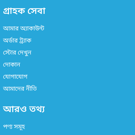
e
k
t
t
b
e
t
a
গ্রাহক সেবা
o
d
e
g
o
i
r
r
k
n
a
আমার অ্যাকাউন্ট
-
-
m
f
i
অর্ডার ট্র্যাক
n
স্টোর দেখুন
দোকান
যোগাযোগ
আমাদের নীতি
আরও তথ্য
পণ্য সমূহ