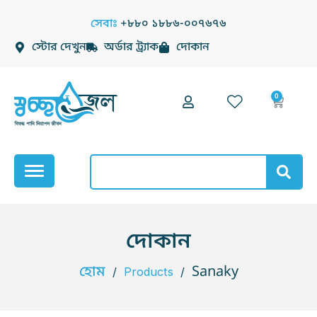
Skip
সেবাঃ
+৮৮০ ১৮৮৬-০০৭৬৭৬
to
স্টোর দেখুন
অর্ডার ট্র্যাক
দোকান
content
0
Cart
Search
দোকান
হোম
Sanaky
/
Products
/