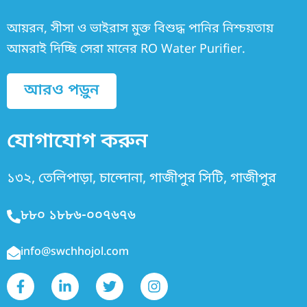
আয়রন, সীসা ও ভাইরাস মুক্ত বিশুদ্ধ পানির নিশ্চয়তায়
আমরাই দিচ্ছি সেরা মানের RO Water Purifier.
আরও পড়ুন
যোগাযোগ করুন
১৩২, তেলিপাড়া, চান্দোনা, গাজীপুর সিটি, গাজীপুর
৮৮০ ১৮৮৬-০০৭৬৭৬
info@swchhojol.com
F
L
T
I
a
i
w
n
c
n
i
s