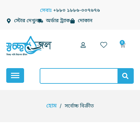
Skip
সেবাঃ
+৮৮০ ১৮৮৬-০০৭৬৭৬
to
স্টোর দেখুন
অর্ডার ট্র্যাক
দোকান
content
0
Cart
Search
হোম
/
সর্বোচ্চ বিক্রীত