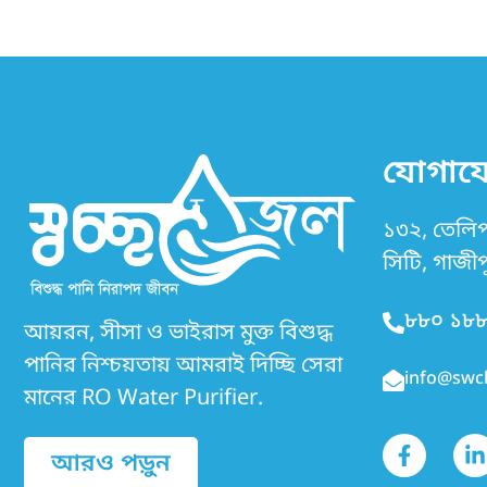
যোগায
১৩২, তেলিপা
সিটি, গাজীপ
৮৮০ ১৮
আয়রন, সীসা ও ভাইরাস মুক্ত বিশুদ্ধ
পানির নিশ্চয়তায় আমরাই দিচ্ছি সেরা
info@swc
মানের RO Water Purifier.
F
L
a
i
আরও পড়ুন
c
n