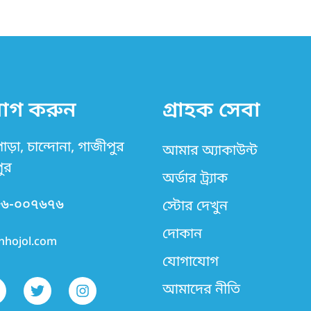
োগ করুন
গ্রাহক সেবা
ড়া, চান্দোনা, গাজীপুর
আমার অ্যাকাউন্ট
ুর
অর্ডার ট্র্যাক
৮৬-০০৭৬৭৬
স্টোর দেখুন
দোকান
hhojol.com
যোগাযোগ
T
I
w
n
আমাদের নীতি
i
s