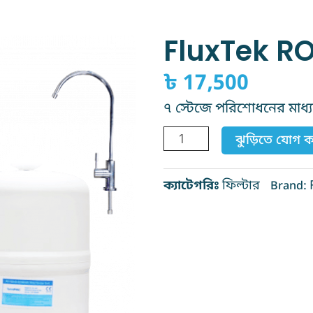
FluxTek RO
৳
17,500
৭ স্টেজে পরিশোধনের মাধ্যমে
FluxTek
ঝুড়িতে যোগ 
RO
Water
ক্যাটেগরিঃ
ফিল্টার
Brand:
Filter
7
stage
quantity