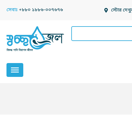
Skip
সেবাঃ
+৮৮০ ১৮৮৬-০০৭৬৭৬
স্টোর দেখু
to
content
Search