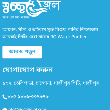
আয়রন, সীসা ও ভাইরাস মুক্ত বিশুদ্ধ পানির নিশ্চয়তায়
আমরাই দিচ্ছি সেরা মানের RO Water Purifier.
আরও পড়ুন
যোগাযোগ করুন
১৩২, তেলিপাড়া, চান্দোনা, গাজীপুর সিটি, গাজীপুর
৮৮০ ১৮৮৬-০০৭৬৭৬
info@swchhojol.com