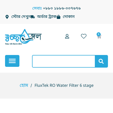
Skip
সেবাঃ
+৮৮০ ১৮৮৬-০০৭৬৭৬
to
স্টোর দেখুন
অর্ডার ট্র্যাক
দোকান
content
0
Cart
Search
হোম
/
FluxTek RO Water Filter 6 stage